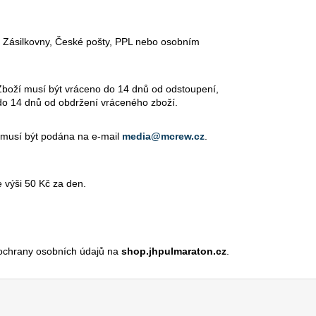
 Zásilkovny, České pošty, PPL nebo osobním
Zboží musí být vráceno do 14 dnů od odstoupení,
e do 14 dnů od obdržení vráceného zboží.
musí být podána na e-mail
media
@mcrew.cz
.
 výši 50 Kč za den.
 ochrany osobních údajů na
shop.jhpulmaraton.cz
.