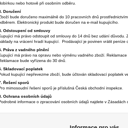
dobírkou nebo hotově při osobním odběru.
3. Doručení
Zboží bude doručeno maximálně do 10 pracovních dnů prostřednictvím
odběrem. Elektronický produkt bude doručen na e-mail kupujícího.
4. Odstoupení od smlouvy
Kupující má právo odstoupit od smlouvy do 14 dnů bez udání důvodu. 
náklady na vrácení hradí kupující. Prodávající je povinen vrátit peníz
5. Práva z vadného plnění
Kupující má právo na opravu nebo výměnu vadného zboží. Reklamace 
Reklamace bude vyřízena do 30 dnů.
6. Skladovací poplatek
Pokud kupující nepřevezme zboží, bude účtován skladovací poplatek ve
7. Řešení sporů
Pro mimosoudní řešení sporů je příslušná Česká obchodní inspekce.
8. Ochrana osobních údajů
Podrobné informace o zpracování osobních údajů najdete v Zásadách
Informace pro vás