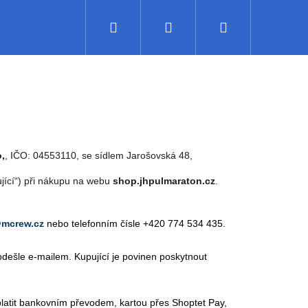
Hledat
Přihlášení
Nákupní
košík
o,
, IČO:
04553110
, se sídlem Jarošovská 48,
ující“) při nákupu na webu
shop.jhpulmaraton.cz
.
mcrew.cz
nebo telefonním čísle +420
774 534 435
.
odešle e-mailem. Kupující je povinen poskytnout
atit bankovním převodem, kartou přes Shoptet Pay,