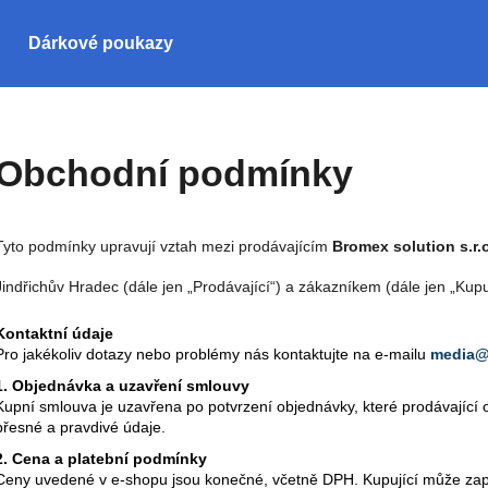
Dárkové poukazy
Co potřebujete najít?
Obchodní podmínky
HLEDAT
Tyto podmínky upravují vztah mezi prodávajícím
Bromex solution s.r.
Jindřichův Hradec (dále jen „Prodávající“) a zákazníkem (dále jen „Kup
Kontaktní údaje
Pro jakékoliv dotazy nebo problémy nás kontaktujte na e-mailu
media
@
1. Objednávka a uzavření smlouvy
Kupní smlouva je uzavřena po potvrzení objednávky, které prodávající 
přesné a pravdivé údaje.
2. Cena a platební podmínky
Ceny uvedené v e-shopu jsou konečné, včetně DPH. Kupující může zapl